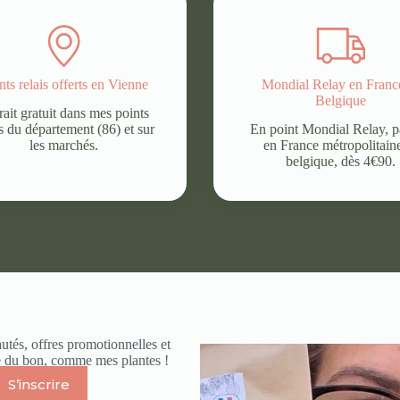
nts relais offerts en Vienne
Mondial Relay en Fran
Belgique
rait gratuit dans mes points
is du département (86) et sur
En point Mondial Relay, p
les marchés.
en France métropolitain
belgique, dès 4€90.
utés, offres promotionnelles et
ue du bon, comme mes plantes !
S’inscrire