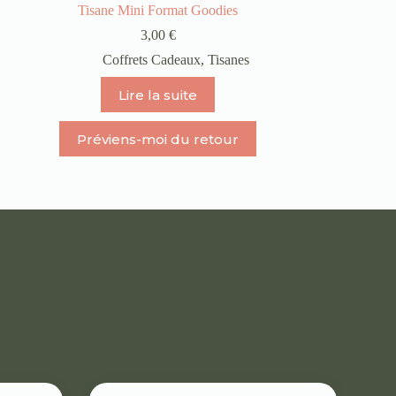
Tisane Mini Format Goodies
3,00
€
Coffrets Cadeaux
,
Tisanes
Lire la suite
Préviens-moi du retour