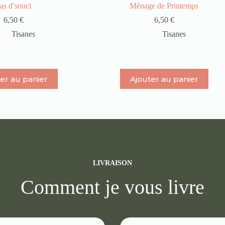
as d’souci
Ménage de Printemps
6,50
€
6,50
€
Tisanes
Tisanes
er au panier
Ajouter au panier
LIVRAISON
Comment je vous livre