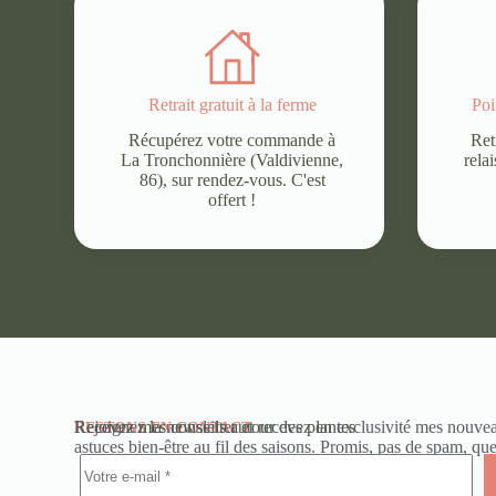
Retrait gratuit à la ferme
Poi
Récupérez votre commande à
Ret
La Tronchonnière (Valdivienne,
rela
86), sur rendez-vous. C'est
offert !
Recevez mes conseils autour des plantes
Rejoignez la newsletter et recevez en exclusivité mes nouvea
RESTONS EN CONTACT
astuces bien-être au fil des saisons. Promis, pas de spam, q