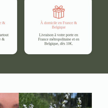
ce &
À domicile en France &
Belgique
artout
Livraison à votre porte en
e &
France métropolitaine et en
Belgique, dès 10€.