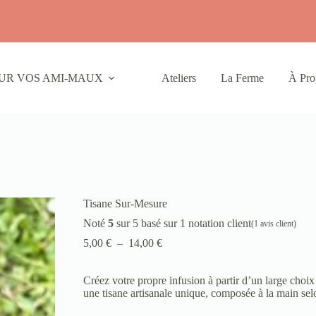
UR VOS AMI-MAUX
Ateliers
La Ferme
À Pro
Tisane Sur-Mesure
Noté
5
sur 5 basé sur
1
notation client
(
1
avis client)
5,00
€
–
14,00
€
Créez votre propre infusion à partir d’un large choix
une tisane artisanale unique, composée à la main sel