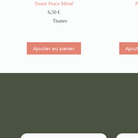
Tisane Peace Mémé
P
6,50
€
Tisanes
Ajouter au panier
Ajout